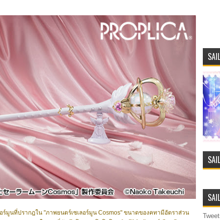
SAI
SAI
SAI
ซเลอร์มูนที่ปรากฎใน "ภาพยนตร์เซเลอร์มูน Cosmos" ขนาดของคทามีอัตราส่วน
Tweet