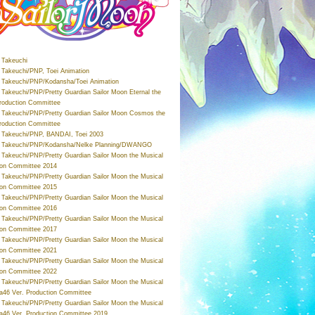
Takeuchi
Takeuchi/PNP, Toei Animation
Takeuchi/PNP/Kodansha/Toei Animation
Takeuchi/PNP/Pretty Guardian Sailor Moon Eternal the
roduction Committee
Takeuchi/PNP/Pretty Guardian Sailor Moon Cosmos the
roduction Committee
Takeuchi/PNP, BANDAI, Toei 2003
 Takeuchi/PNP/Kodansha/Nelke Planning/DWANGO
Takeuchi/PNP/Pretty Guardian Sailor Moon the Musical
ion Committee 2014
Takeuchi/PNP/Pretty Guardian Sailor Moon the Musical
ion Committee 2015
Takeuchi/PNP/Pretty Guardian Sailor Moon the Musical
ion Committee 2016
Takeuchi/PNP/Pretty Guardian Sailor Moon the Musical
ion Committee 2017
Takeuchi/PNP/Pretty Guardian Sailor Moon the Musical
ion Committee 2021
Takeuchi/PNP/Pretty Guardian Sailor Moon the Musical
ion Committee 2022
Takeuchi/PNP/Pretty Guardian Sailor Moon the Musical
a46 Ver. Production Committee
Takeuchi/PNP/Pretty Guardian Sailor Moon the Musical
a46 Ver. Production Committee 2019