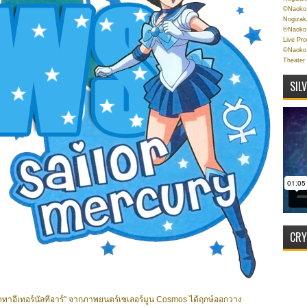
©Naoko 
Nogizak
©Naoko 
Live Pr
©Naoko 
Theater
SIL
CRY
 คทาอีเทอร์นัลทีอาร์" จากภาพยนตร์เซเลอร์มูน Cosmos ได้ฤกษ์ออกวาง