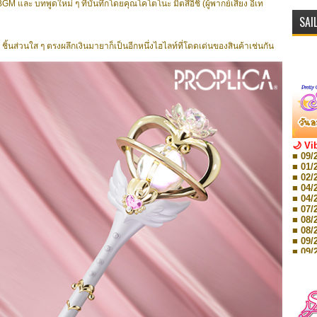
ีทั้ง BGM และ บทพูดใหม่ ๆ ที่บันทึกโดยคุณโคโตโนะ มิตสึอิชิ (ผู้พากย์เสียง อีเท
SAI
ิ้นส่วนใส ๆ ตรงผลึกเงินมายาก็เป็นอีกหนึ่งไฮไลท์ที่โดดเด่นของสินค้าเช่นกัน
🌙 Vi
■ 09/
■ 01/
■ 02/
■ 04/
■ 04/
■ 07/
■ 08/
■ 08/
■ 09/
■ 09/
■ 10/
■ 10/
■ 08/
Storie
■ 09/
Storie