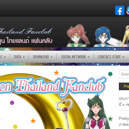
»
»
»
»
»
LE
DATA
DOWNLOAD
SOCIAL NETWORK
CONTACT STAFF
Po
ประกา
มี่ x 
Prett
ภาคค