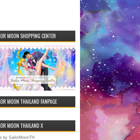
LOR MOON SHOPPING CENTER
LOR MOON THAILAND FANPAGE
LOR MOON THAILAND X
s by SailorMoonTH