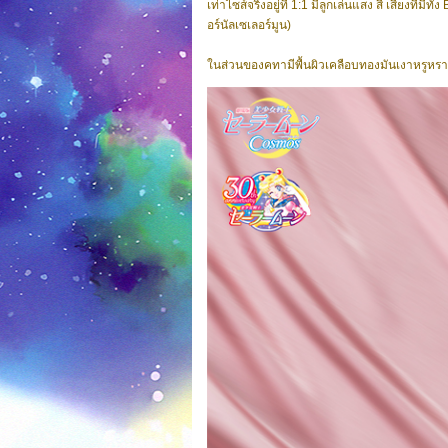
เท่าไซส์จริงอยู่ที่ 1:1 มีลูกเล่นแสง สี เสียงที่ม
อร์นัลเซเลอร์มูน)
ในส่วนของคทามีพื้นผิวเคลือบทองมันเงาหรูหรา ช