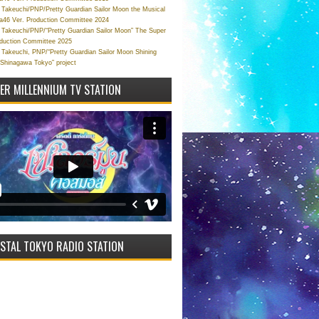
Takeuchi/PNP/Pretty Guardian Sailor Moon the Musical
a46 Ver. Production Committee 2024
Takeuchi/PNP/“Pretty Guardian Sailor Moon” The Super
oduction Committee 2025
Takeuchi, PNP/“Pretty Guardian Sailor Moon Shining
 Shinagawa Tokyo” project
VER MILLENNIUM TV STATION
STAL TOKYO RADIO STATION