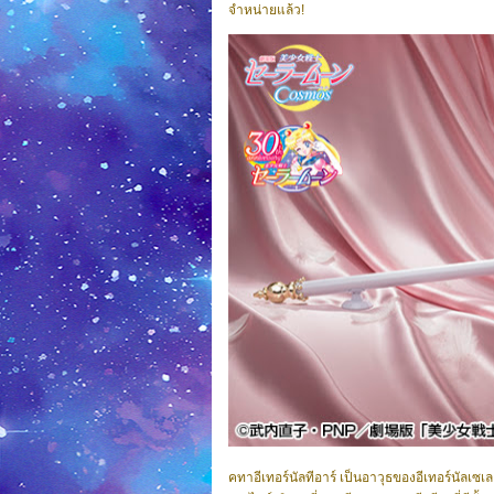
จำหน่ายแล้ว!
คทาอีเทอร์นัลทีอาร์ เป็นอาวุธของอีเทอร์นัลเ