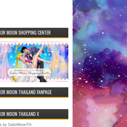
LOR MOON SHOPPING CENTER
LOR MOON THAILAND FANPAGE
LOR MOON THAILAND X
s by SailorMoonTH