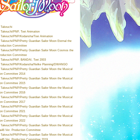
Takeuchi
Takeuchi/PNP, Toei Animation
Takeuchi/PNP/Kodansha/Toei Animation
Takeuchi/PNP/Pretty Guardian Sailor Moon Eternal the
roduction Committee
Takeuchi/PNP/Pretty Guardian Sailor Moon Cosmos the
roduction Committee
Takeuchi/PNP, BANDAI, Toei 2003
 Takeuchi/PNP/Kodansha/Nelke Planning/DWANGO
Takeuchi/PNP/Pretty Guardian Sailor Moon the Musical
ion Committee 2014
Takeuchi/PNP/Pretty Guardian Sailor Moon the Musical
ion Committee 2015
Takeuchi/PNP/Pretty Guardian Sailor Moon the Musical
ion Committee 2016
Takeuchi/PNP/Pretty Guardian Sailor Moon the Musical
ion Committee 2017
Takeuchi/PNP/Pretty Guardian Sailor Moon the Musical
ion Committee 2021
Takeuchi/PNP/Pretty Guardian Sailor Moon the Musical
ion Committee 2022
Takeuchi/PNP/Pretty Guardian Sailor Moon the Musical
a46 Ver. Production Committee
Takeuchi/PNP/Pretty Guardian Sailor Moon the Musical
a46 Ver. Production Committee 2019