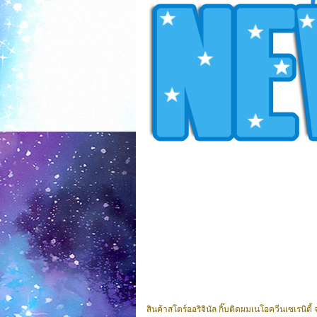
สินค้าสโตร์ออริจินัล กิ๊บติดผมเนโอควีนเซเรนิ