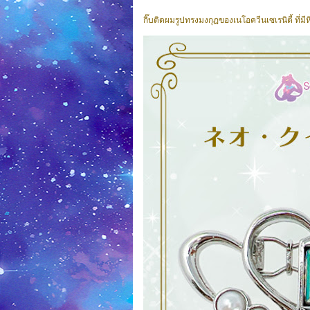
กิ๊บติดผมรูปทรงมงกุฏของเนโอควีนเซเรนิตี้ ที่ม