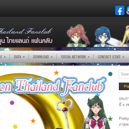
»
»
»
»
»
LE
DATA
DOWNLOAD
SOCIAL NETWORK
CONTACT STAFF
Po
ประกา
มี่ x 
Prett
ภาคค