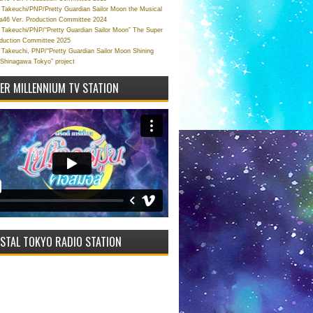
Takeuchi/PNP/Pretty Guardian Sailor Moon the Musical
a46 Ver. Production Committee 2024
Takeuchi/PNP/“Pretty Guardian Sailor Moon” The Super
oduction Committee 2025
Takeuchi, PNP/“Pretty Guardian Sailor Moon Shining
 Shinagawa Tokyo” project
VER MILLENNIUM TV STATION
STAL TOKYO RADIO STATION