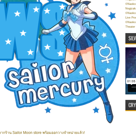
©Naoko 
Nogizak
©Naoko 
Live Pr
©Naoko 
Theater
SIL
CRY
ตี้ จากร้าน Sailor Moon store พร้อมออกวางจำหน่ายแล้ว!