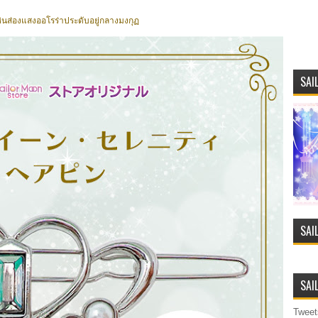
ีหินส่องแสงออโรร่าประดับอยู่กลาง
มงกุฏ
SAI
SAI
SAI
Tweet