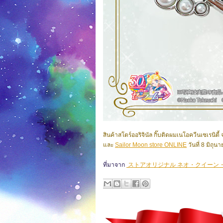
สินค้าสโตร์ออริจินัล กิ๊บติดผมเนโอควีนเซเรนิตี้
และ
Sailor Moon store ONLINE
วันที่ 8 มิถ
ที่มาจาก
ストアオリジナル ネオ・クイーン