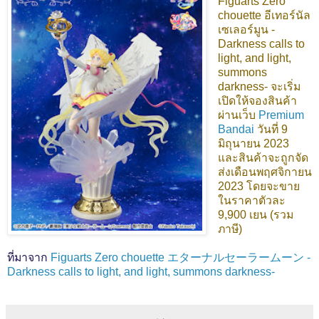
Figuarts Zero
chouette อีเทอร์นัล
เซเลอร์มูน -
Darkness calls to
light, and light,
summons
darkness- จะเริ่ม
เปิดให้จองสินค้า
ผ่านเว็บ
Premium
Bandai
วันที่ 9
มิถุนายน 2023
และสินค้าจะถูกจัด
ส่งเดือนพฤศจิกายน
2023 โดยจะขาย
ในราคาตัวละ
9,900 เยน (รวม
ภาษี)
ที่มาจาก
Figuarts Zero chouette エターナルセーラームーン -
Darkness calls to light, and light, summons darkness-