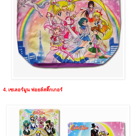
4. เซเลอร์มูน ฟอยล์สติ๊กเกอร์