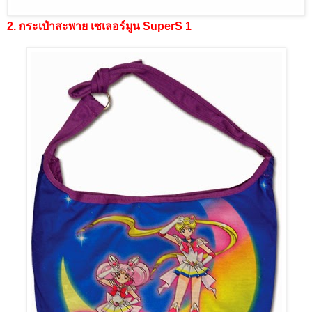
2. กระเป๋าสะพาย เซเลอร์มูน SuperS 1