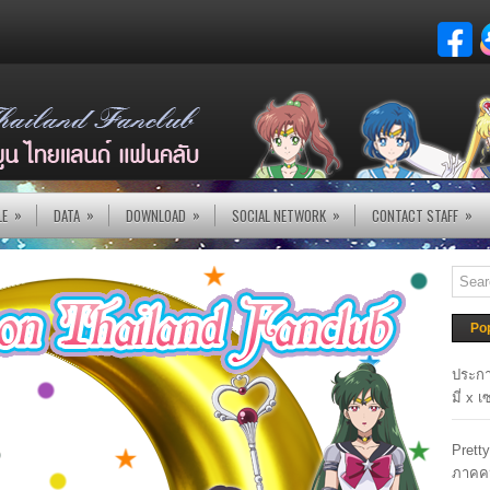
»
»
»
»
»
LE
DATA
DOWNLOAD
SOCIAL NETWORK
CONTACT STAFF
Po
ประกา
มี่ x 
Prett
ภาคค