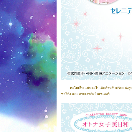
ตะไบเล็บ
แผ่นตะไบเล็บสำหรับปรับแต่งรูป
ซางิจัง และ ลายเงาอัศวินเซเลอร์