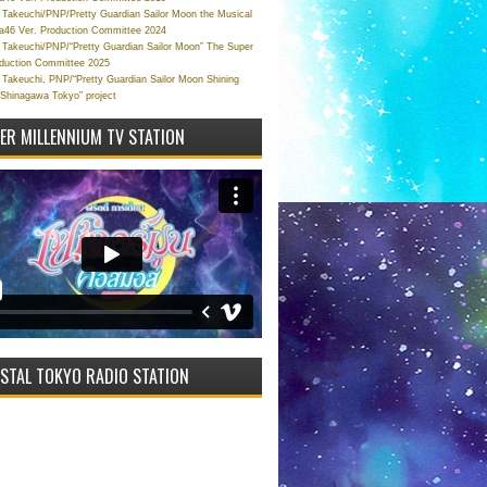
Takeuchi/PNP/Pretty Guardian Sailor Moon the Musical
a46 Ver. Production Committee 2024
Takeuchi/PNP/“Pretty Guardian Sailor Moon” The Super
oduction Committee 2025
Takeuchi, PNP/“Pretty Guardian Sailor Moon Shining
 Shinagawa Tokyo” project
VER MILLENNIUM TV STATION
STAL TOKYO RADIO STATION