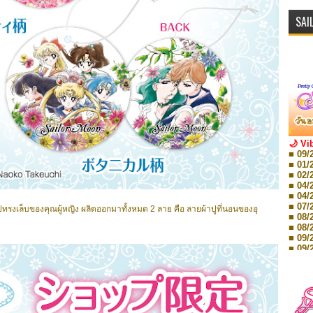
SAI
🌙 Vi
■ 09/
■ 01/
■ 02/
■ 04/
■ 04/
■ 07/
ทรงเล็บของคุณผู้หญิง ผลิตออกมาทั้งหมด 2 ลาย คือ ลายผ้าปูที่นอนของอุ
■ 08/
■ 08/
■ 09/
■ 09/
■ 10/
■ 10/
■ 08/
Storie
■ 09/
Storie