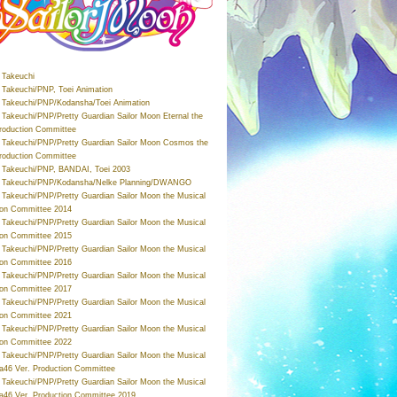
Takeuchi
Takeuchi/PNP, Toei Animation
Takeuchi/PNP/Kodansha/Toei Animation
Takeuchi/PNP/Pretty Guardian Sailor Moon Eternal the
roduction Committee
Takeuchi/PNP/Pretty Guardian Sailor Moon Cosmos the
roduction Committee
Takeuchi/PNP, BANDAI, Toei 2003
 Takeuchi/PNP/Kodansha/Nelke Planning/DWANGO
Takeuchi/PNP/Pretty Guardian Sailor Moon the Musical
ion Committee 2014
Takeuchi/PNP/Pretty Guardian Sailor Moon the Musical
ion Committee 2015
Takeuchi/PNP/Pretty Guardian Sailor Moon the Musical
ion Committee 2016
Takeuchi/PNP/Pretty Guardian Sailor Moon the Musical
ion Committee 2017
Takeuchi/PNP/Pretty Guardian Sailor Moon the Musical
ion Committee 2021
Takeuchi/PNP/Pretty Guardian Sailor Moon the Musical
ion Committee 2022
Takeuchi/PNP/Pretty Guardian Sailor Moon the Musical
a46 Ver. Production Committee
Takeuchi/PNP/Pretty Guardian Sailor Moon the Musical
a46 Ver. Production Committee 2019