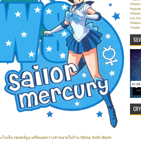
©Naoko 
Nogizak
©Naoko 
Live Pr
©Naoko 
Theater
SIL
CRY
ตะไบเล็บ เซเลอร์มูน เตรียมออกวางจำหน่ายในร้าน Otona Joshi Biyori