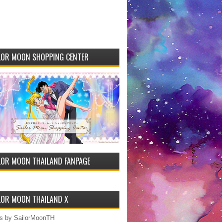
LOR MOON SHOPPING CENTER
LOR MOON THAILAND FANPAGE
LOR MOON THAILAND X
s by SailorMoonTH