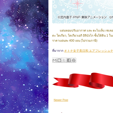
แผ่นหอมปรับอากาศ และ ตะไบเล็บ เซเลอ
ดะ โตเกียว, โตเกียวเอกิ อิจิบังไก ชั้นใต้ดิน 
ราคาแผ่นละ 400 เยน (ไม่รวมภาษี)
ที่มาจาก
オトナ女子美日和 エアフレッシュナー
Newer Post