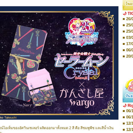
■ 01/
Editio
■ 03/
🌙 TI
Editio
■ 26/
■ 03/
Editio
■ 25/
■ 07/
■ 25/
Editio
■ 03/
■ 07/
Editio
■ 17/
■ 11/
■ 06/
Editio
■ 01/
■ 20/
Editio
■ 20/
■ 03/
■ 29/
Editio
■ 04/
■ 29/
Editio
■ 10/
■ TBA
■ TBA
■ 10/
■ 17/
■ 26/
🌙 Ri
■ 08/
■ 06/
■ 19/
■ 06/
■ 08/
■ 12/
■ 07/
ซน์ไอเท็มของอัศวินเซเลอร์ ผลิตออกมาทั้งหมด 2 สี คือ สีชมพูพีช และสีน้ำเงิน
■ 12/
■ 28/