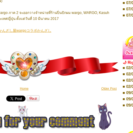
ี)
■ 07/
■ 17/
■ 07/
■ 17/
wargo ภาค 2 จะออกวางจำหน่ายที่ร้านปิ่นปักผม wargo, WARGO, Kasuh
■ 07/
■ 01/
ะเทศญี่ปุ่น ตั้งแต่วันที่ 10 มีนาคม 2017
■ 07/
■ 12/
×かんざし屋wargoコラボかんざし
■ 12/
■ 19/
■ 19/
■ 26/
■ 26/
🌙 Ri
■ 02/
■ 02/
■ 02/
■ 02/
■ 08/
■ 02/
■ 08/
■ 02/
Home
Older Post
■ 16/
■ 09/
■ 16/
■ 09/
■ 08/
■ 09/
■ 08/
■ 09/
■ 08/
■ 16/
■ 12/
■ 16/
■ 18/
■ 16/