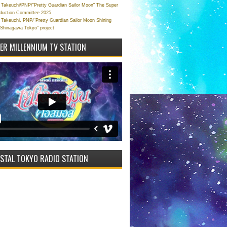
Takeuchi/PNP/“Pretty Guardian Sailor Moon” The Super
oduction Committee 2025
Takeuchi, PNP/“Pretty Guardian Sailor Moon Shining
 Shinagawa Tokyo” project
VER MILLENNIUM TV STATION
STAL TOKYO RADIO STATION