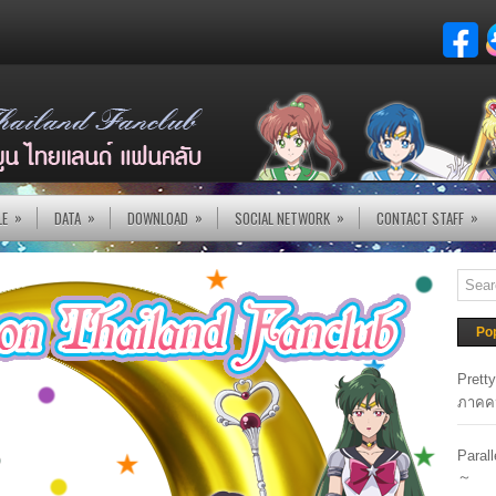
»
»
»
»
»
LE
DATA
DOWNLOAD
SOCIAL NETWORK
CONTACT STAFF
Po
Prett
ภาคค
Paral
～