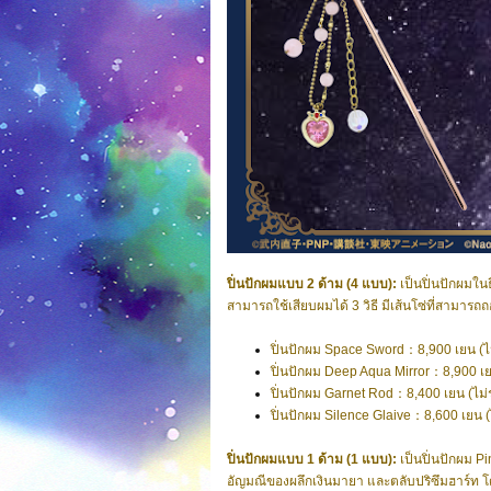
ปิ่นปักผมแบบ 2 ด้าม (4 แบบ):
เป็นปิ่นปักผมใ
สามารถใช้เสียบผมได้ 3 วิธี มีเส้นโซ่ที่สามาร
ปิ่นปักผม Space Sword：8,900 เยน (ไ
ปิ่นปักผม Deep Aqua Mirror：8,900 เย
ปิ่นปักผม Garnet Rod：8,400 เยน (ไม่
ปิ่นปักผม Silence Glaive：8,600 เยน (
ปิ่นปักผมแบบ 1 ด้าม (1 แบบ):
เป็นปิ่นปักผม P
อัญมณีของผลึกเงินมายา และตลับปริซึมฮาร์ท โ