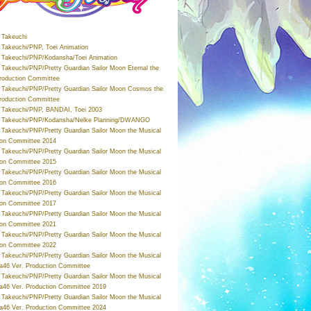
Takeuchi
Takeuchi/PNP, Toei Animation
Takeuchi/PNP/Kodansha/Toei Animation
Takeuchi/PNP/Pretty Guardian Sailor Moon Eternal the
roduction Committee
Takeuchi/PNP/Pretty Guardian Sailor Moon Cosmos the
roduction Committee
Takeuchi/PNP, BANDAI, Toei 2003
 Takeuchi/PNP/Kodansha/Nelke Planning/DWANGO
Takeuchi/PNP/Pretty Guardian Sailor Moon the Musical
ion Committee 2014
Takeuchi/PNP/Pretty Guardian Sailor Moon the Musical
ion Committee 2015
Takeuchi/PNP/Pretty Guardian Sailor Moon the Musical
ion Committee 2016
Takeuchi/PNP/Pretty Guardian Sailor Moon the Musical
ion Committee 2017
Takeuchi/PNP/Pretty Guardian Sailor Moon the Musical
ion Committee 2021
Takeuchi/PNP/Pretty Guardian Sailor Moon the Musical
ion Committee 2022
Takeuchi/PNP/Pretty Guardian Sailor Moon the Musical
a46 Ver. Production Committee
Takeuchi/PNP/Pretty Guardian Sailor Moon the Musical
a46 Ver. Production Committee 2019
Takeuchi/PNP/Pretty Guardian Sailor Moon the Musical
a46 Ver. Production Committee 2024