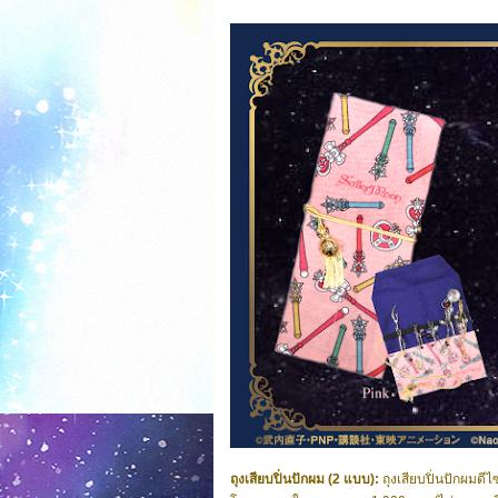
ถุงเสียบปิ่นปักผม (2 แบบ):
ถุงเสียบปิ่นปักผมดีไ