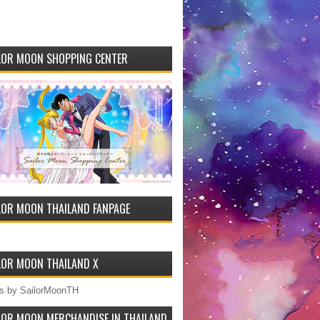
LOR MOON SHOPPING CENTER
LOR MOON THAILAND FANPAGE
LOR MOON THAILAND X
s by SailorMoonTH
LOR MOON MERCHANDISE IN THAILAND