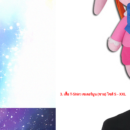
3. เสื้อ T-Shirt เซเลอร์มูน (ชาย) ไซส์ S - XXL