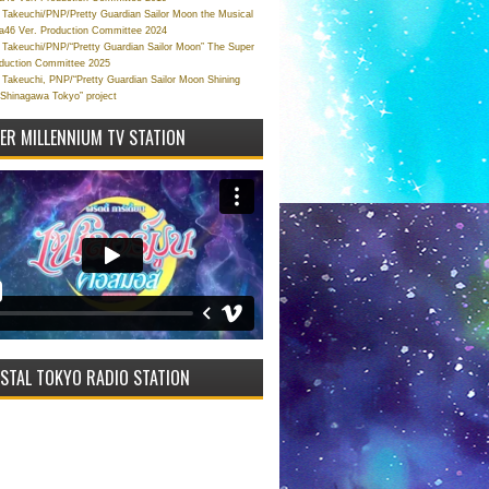
Takeuchi/PNP/Pretty Guardian Sailor Moon the Musical
a46 Ver. Production Committee 2024
Takeuchi/PNP/“Pretty Guardian Sailor Moon” The Super
oduction Committee 2025
Takeuchi, PNP/“Pretty Guardian Sailor Moon Shining
 Shinagawa Tokyo” project
VER MILLENNIUM TV STATION
STAL TOKYO RADIO STATION