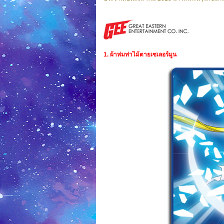
1. ผ้าห่มท่าไม้ตายเซเลอร์มูน