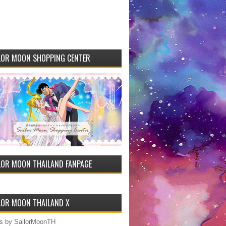
LOR MOON SHOPPING CENTER
LOR MOON THAILAND FANPAGE
LOR MOON THAILAND X
s by SailorMoonTH