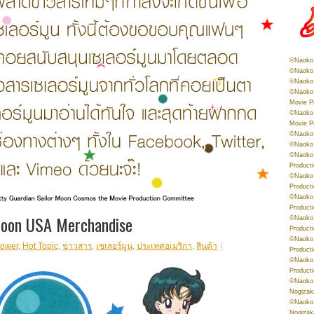
©Naoko 
©Naoko 
©Naoko 
©Naoko 
Movie P
©Naoko 
Movie P
©Naoko 
©Naoko
©Naoko 
Product
©Naoko 
Product
©Naoko 
Product
Moon USA Merchandise
©Naoko 
Product
©Naoko 
lower
,
Hot Topic
,
ข่าวสาร
,
เซเลอร์มูน
,
ประเทศอเมริกา
,
สินค้า
Product
©Naoko 
Product
©Naoko 
Nogizak
©Naoko 
Nogizak