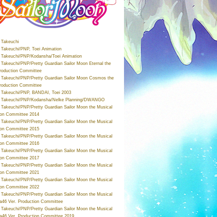
Takeuchi
Takeuchi/PNP, Toei Animation
Takeuchi/PNP/Kodansha/Toei Animation
Takeuchi/PNP/Pretty Guardian Sailor Moon Eternal the
roduction Committee
Takeuchi/PNP/Pretty Guardian Sailor Moon Cosmos the
roduction Committee
Takeuchi/PNP, BANDAI, Toei 2003
 Takeuchi/PNP/Kodansha/Nelke Planning/DWANGO
Takeuchi/PNP/Pretty Guardian Sailor Moon the Musical
ion Committee 2014
Takeuchi/PNP/Pretty Guardian Sailor Moon the Musical
ion Committee 2015
Takeuchi/PNP/Pretty Guardian Sailor Moon the Musical
ion Committee 2016
Takeuchi/PNP/Pretty Guardian Sailor Moon the Musical
ion Committee 2017
Takeuchi/PNP/Pretty Guardian Sailor Moon the Musical
ion Committee 2021
Takeuchi/PNP/Pretty Guardian Sailor Moon the Musical
ion Committee 2022
Takeuchi/PNP/Pretty Guardian Sailor Moon the Musical
a46 Ver. Production Committee
Takeuchi/PNP/Pretty Guardian Sailor Moon the Musical
a46 Ver. Production Committee 2019