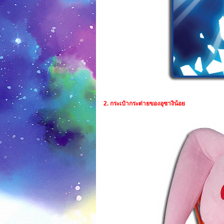
2. กระเป๋ากระต่ายของอุซางิน้อย