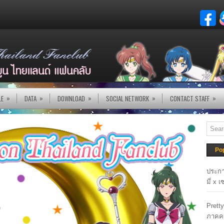
»
»
»
»
»
LE
DATA
DOWNLOAD
SOCIAL NETWORK
CONTACT STAFF
Po
ประกา
มี่ x 
Prett
ภาคค