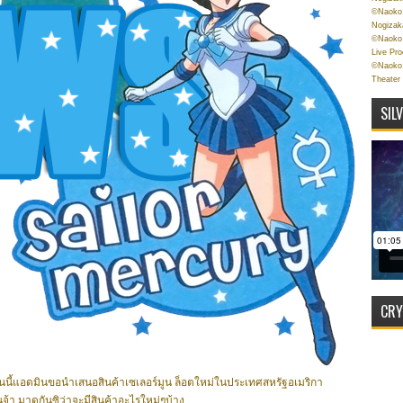
©Naoko 
Nogizak
©Naoko 
Live Pr
©Naoko 
Theater
SIL
CRY
..วันนี้แอดมินขอนำเสนอสินค้าเซเลอร์มูน ล็อตใหม่ในประเทศสหรัฐอเมริกา
า มาดูกันซิว่าจะมีสินค้าอะไรใหม่ๆบ้าง