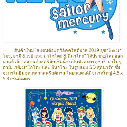
สินค้าใหม่ "สแตนด์อะคริลิคคริสต์มาส 2019 อุซางิ & มา
โมรุ, อามิ & เรย์ และ มาโกโตะ & มินาโกะ" ได้ปรากฏโฉมออก
มาแล้วจ้า! สแตนด์อะคริลิคเซ็ตนี้จะเป็นตัวละคร
อุซางิ
,
มาโมรุ,
อามิ
,
เรย์
,
มาโกโตะ และ มินาโกะ
ในรูปแบบ SD สุดน่ารัก ซึ่ง
จะมาในธีมชุดเทศกาลคริสต์มาส โดยสแตนด์มีขนาดใหญ่ 4.5 x
5.8 เซนติเมตร