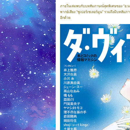
ภายในเล่มพบกับบทสัมภาษณ์สุดพิเศษของ "อ.นาโอ
พากย์เสียง "ซูเปอร์เซเลอร์มูน" รวมถึงมีบทสัม
อีกด้วย