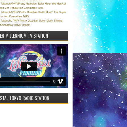
Takeuchi/PNP/Pretty Guardian Sailor Moon the Musical
a46 Ver. Production Committee 2024
Takeuchi/PNP/“Pretty Guardian Sailor Moon” The Super
oduction Committee 2025
Takeuchi, PNP/“Pretty Guardian Sailor Moon Shining
 Shinagawa Tokyo” project
VER MILLENNIUM TV STATION
STAL TOKYO RADIO STATION