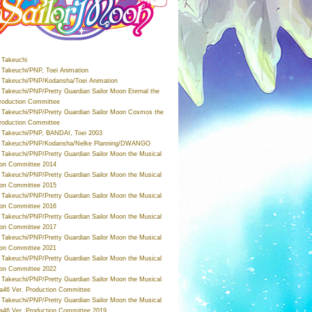
Takeuchi
Takeuchi/PNP, Toei Animation
Takeuchi/PNP/Kodansha/Toei Animation
Takeuchi/PNP/Pretty Guardian Sailor Moon Eternal the
roduction Committee
Takeuchi/PNP/Pretty Guardian Sailor Moon Cosmos the
roduction Committee
Takeuchi/PNP, BANDAI, Toei 2003
 Takeuchi/PNP/Kodansha/Nelke Planning/DWANGO
Takeuchi/PNP/Pretty Guardian Sailor Moon the Musical
ion Committee 2014
Takeuchi/PNP/Pretty Guardian Sailor Moon the Musical
ion Committee 2015
Takeuchi/PNP/Pretty Guardian Sailor Moon the Musical
ion Committee 2016
Takeuchi/PNP/Pretty Guardian Sailor Moon the Musical
ion Committee 2017
Takeuchi/PNP/Pretty Guardian Sailor Moon the Musical
ion Committee 2021
Takeuchi/PNP/Pretty Guardian Sailor Moon the Musical
ion Committee 2022
Takeuchi/PNP/Pretty Guardian Sailor Moon the Musical
a46 Ver. Production Committee
Takeuchi/PNP/Pretty Guardian Sailor Moon the Musical
a46 Ver. Production Committee 2019