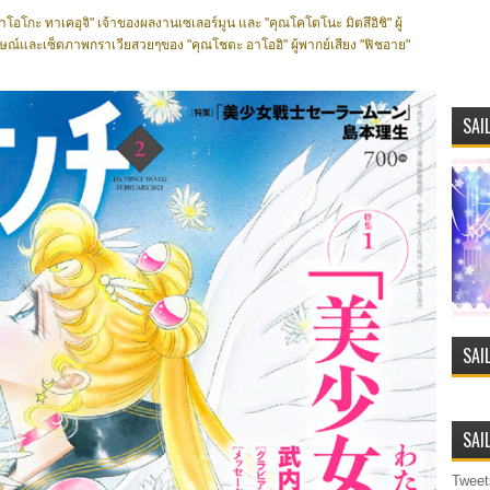
โกะ ทาเคอุจิ" เจ้าของผลงานเซเลอร์มูน และ "คุณโคโตโนะ มิตสึอิชิ" ผู้
ภาษณ์และเซ็ตภาพกราเวียสวยๆของ "คุณโชตะ อาโออิ" ผู้พากย์เสียง "ฟิชอาย"
SAI
SAI
SAI
Tweet