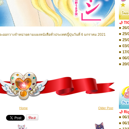
■ 01/
Editio
■ 01/
Editio
■ 03/
🌙 TI
Editio
■ 26/
■ 03/
Editio
■ 25/
จะออกวางจำหน่ายตามแผงหนังสือทั่วประเทศญี่ปุ่นวันที่ 6 มกราคม 2021
■ 07/
■ 25/
Editio
■ 03/
■ 07/
Editio
■ 17/
■ 11/
■ 06/
Editio
■ 01/
■ 20/
Editio
■ 20/
■ 03/
■ 29/
Editio
■ 04/
■ 29/
Editio
■ 10/
■ TBA
■ TBA
■ 10/
■ 17/
■ 26/
Home
Older Post
🌙 Ri
■ 08/
■ 06/
■ 19/
■ 06/
■ 08/