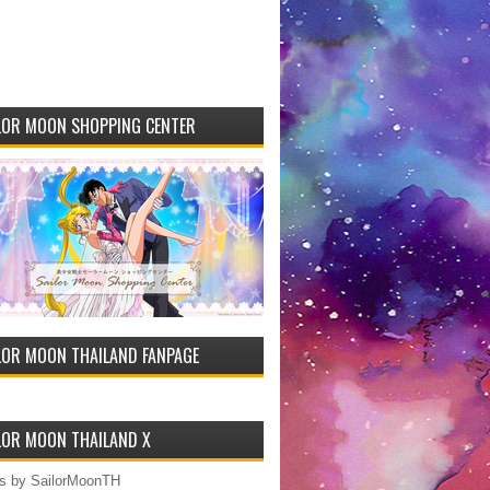
LOR MOON SHOPPING CENTER
LOR MOON THAILAND FANPAGE
LOR MOON THAILAND X
s by SailorMoonTH