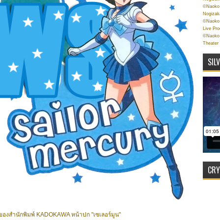
©Naoko 
Nogizak
©Naoko 
Live Pr
©Naoko 
Theater
SIL
CRY
 ของสำนักพิมพ์ KADOKAWA หน้าปก "เซเลอร์มูน"