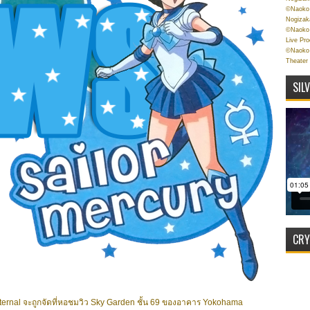
©Naoko 
Nogizak
©Naoko 
Live Pr
©Naoko 
Theater
SIL
CRY
ternal จะถูกจัดที่หอชมวิว Sky Garden ชั้น 69 ของอาคาร Yokohama