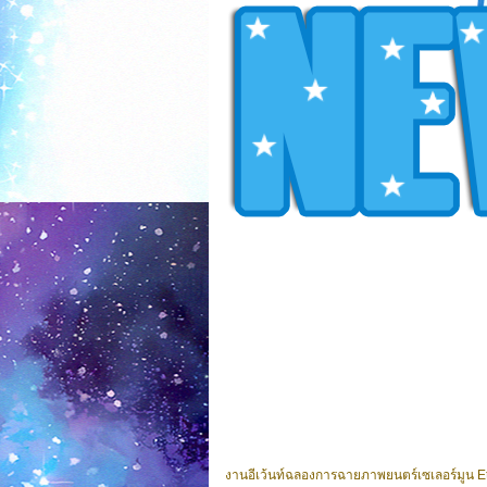
งานอีเว้นท์ฉลองการฉายภาพยนตร์เซเลอร์มูน E