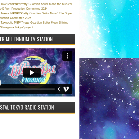
Takeuchi/PNP/Pretty Guardian Sailor Moon the Musical
a46 Ver. Production Committee 2024
Takeuchi/PNP/“Pretty Guardian Sailor Moon” The Super
oduction Committee 2025
Takeuchi, PNP/“Pretty Guardian Sailor Moon Shining
 Shinagawa Tokyo” project
VER MILLENNIUM TV STATION
STAL TOKYO RADIO STATION