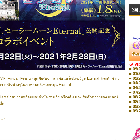
SAI
🌙 Vi
■ 09/
■ 01/
■ 02/
(Virtual Reality) สุดพิเศษจากภาพยนตร์เซเลอร์มูน Eternal ที่จะนำพาเรา
■ 04/
้นจากซีนต่างๆในภาพยนตร์เซเลอร์มูน Eternal
■ 04/
■ 07/
■ 08/
ัตรเข้าชมงานพร้อมของกำนัล รวมถึงเครื่องดื่ม และ สินค้าต่างๆของเซเลอร์
■ 08/
ั้น!
■ 09/
■ 09/
■ 10/
2021
■ 10/
■ 08/
Storie
■ 09/
Storie