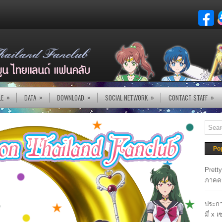
»
»
»
»
»
LE
DATA
DOWNLOAD
SOCIAL NETWORK
CONTACT STAFF
Po
Prett
ภาคค
ประกา
มี่ x 