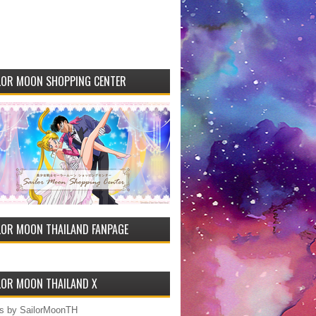
LOR MOON SHOPPING CENTER
LOR MOON THAILAND FANPAGE
LOR MOON THAILAND X
s by SailorMoonTH