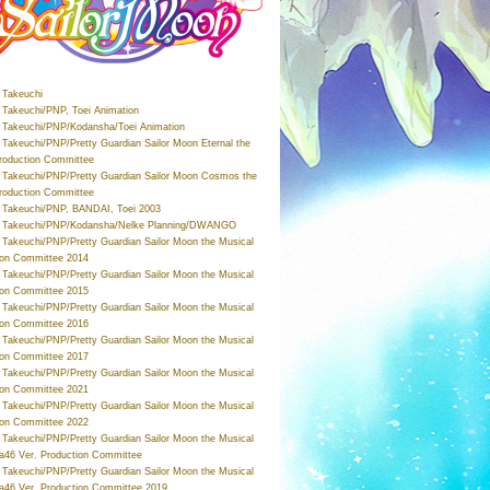
Takeuchi
Takeuchi/PNP, Toei Animation
Takeuchi/PNP/Kodansha/Toei Animation
Takeuchi/PNP/Pretty Guardian Sailor Moon Eternal the
roduction Committee
Takeuchi/PNP/Pretty Guardian Sailor Moon Cosmos the
roduction Committee
Takeuchi/PNP, BANDAI, Toei 2003
 Takeuchi/PNP/Kodansha/Nelke Planning/DWANGO
Takeuchi/PNP/Pretty Guardian Sailor Moon the Musical
ion Committee 2014
Takeuchi/PNP/Pretty Guardian Sailor Moon the Musical
ion Committee 2015
Takeuchi/PNP/Pretty Guardian Sailor Moon the Musical
ion Committee 2016
Takeuchi/PNP/Pretty Guardian Sailor Moon the Musical
ion Committee 2017
Takeuchi/PNP/Pretty Guardian Sailor Moon the Musical
ion Committee 2021
Takeuchi/PNP/Pretty Guardian Sailor Moon the Musical
ion Committee 2022
Takeuchi/PNP/Pretty Guardian Sailor Moon the Musical
a46 Ver. Production Committee
Takeuchi/PNP/Pretty Guardian Sailor Moon the Musical
a46 Ver. Production Committee 2019