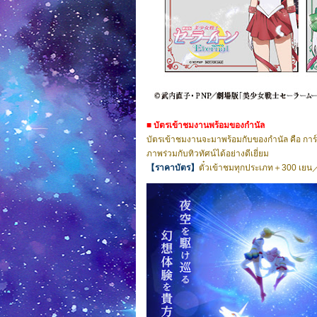
■ บัตรเข้าชมงานพร้อมของกำนัล
บัตรเข้าชมงานจะมาพร้อมกับของกำนัล คือ การ์
ภาพร่วมกับทิวทัศน์ได้อย่างดีเยี่ยม
【ราคาบัตร】
ตั๋วเข้าชมทุกประเภท＋300 เยน