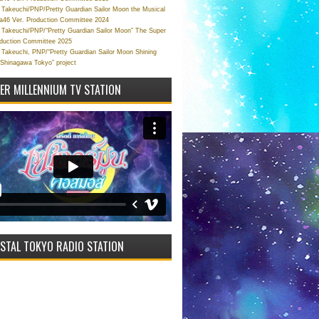
Takeuchi/PNP/Pretty Guardian Sailor Moon the Musical
a46 Ver. Production Committee 2024
Takeuchi/PNP/“Pretty Guardian Sailor Moon” The Super
oduction Committee 2025
Takeuchi, PNP/“Pretty Guardian Sailor Moon Shining
 Shinagawa Tokyo” project
VER MILLENNIUM TV STATION
STAL TOKYO RADIO STATION