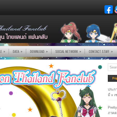
»
»
»
»
»
LE
DATA
DOWNLOAD
SOCIAL NETWORK
CONTACT STAFF
Po
ประกา
มี่ x 
Prett
ภาคค