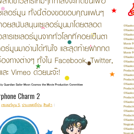
©Naoko 
©Naoko 
©Naoko 
©Naoko 
Movie P
©Naoko 
Movie P
©Naoko 
©Naoko
©Naoko 
Product
©Naoko 
Product
©Naoko 
Product
phone Charm 2
©Naoko 
Product
©Naoko 
,
เซเลอร์มูน S
,
ประเทศญี่ปุ่น
,
สินค้า
Product
©Naoko 
Product
©Naoko 
Nogizak
©Naoko 
Nogizak