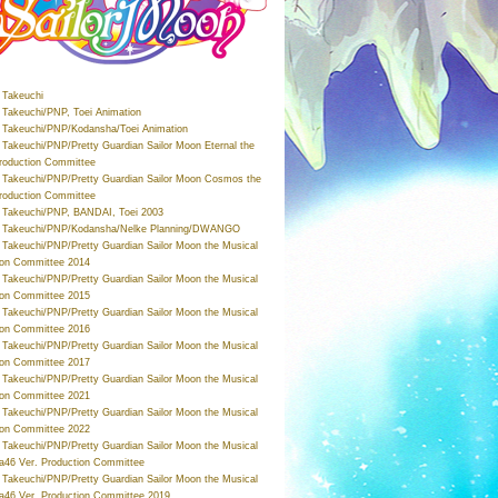
Takeuchi
Takeuchi/PNP, Toei Animation
Takeuchi/PNP/Kodansha/Toei Animation
Takeuchi/PNP/Pretty Guardian Sailor Moon Eternal the
roduction Committee
Takeuchi/PNP/Pretty Guardian Sailor Moon Cosmos the
roduction Committee
Takeuchi/PNP, BANDAI, Toei 2003
 Takeuchi/PNP/Kodansha/Nelke Planning/DWANGO
Takeuchi/PNP/Pretty Guardian Sailor Moon the Musical
ion Committee 2014
Takeuchi/PNP/Pretty Guardian Sailor Moon the Musical
ion Committee 2015
Takeuchi/PNP/Pretty Guardian Sailor Moon the Musical
ion Committee 2016
Takeuchi/PNP/Pretty Guardian Sailor Moon the Musical
ion Committee 2017
Takeuchi/PNP/Pretty Guardian Sailor Moon the Musical
ion Committee 2021
Takeuchi/PNP/Pretty Guardian Sailor Moon the Musical
ion Committee 2022
Takeuchi/PNP/Pretty Guardian Sailor Moon the Musical
a46 Ver. Production Committee
Takeuchi/PNP/Pretty Guardian Sailor Moon the Musical
a46 Ver. Production Committee 2019