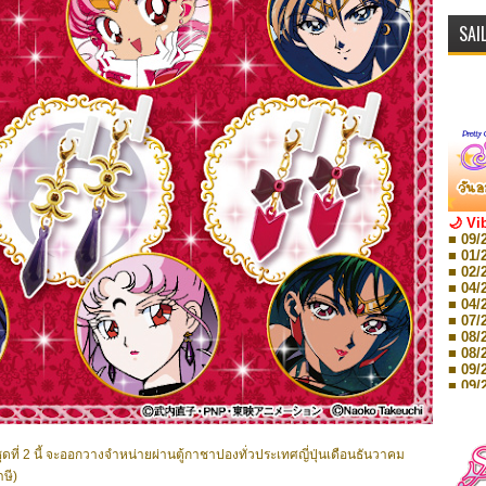
SAI
🌙 Vi
■ 09/
■ 01/
■ 02/
■ 04/
■ 04/
■ 07/
■ 08/
■ 08/
■ 09/
■ 09/
■ 10/
■ 10/
■ 08/
Storie
2 นี้ จะออกวางจำหน่ายผ่านตู้กาชาปองทั่วประเทศญี่ปุ่นเดือนธันวาคม
■ 09/
ษี)
Storie