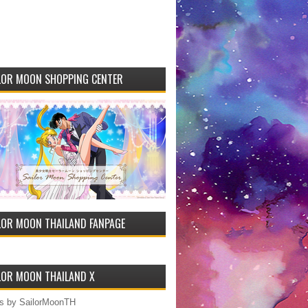
LOR MOON SHOPPING CENTER
LOR MOON THAILAND FANPAGE
LOR MOON THAILAND X
s by SailorMoonTH