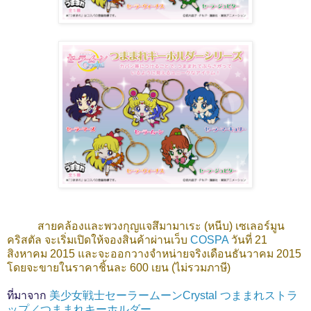
สายคล้องและพวงกุญแจสึมามาเระ (หนีบ) เซเลอร์มูน
คริสตัล จะเริ่มเปิดให้จองสินค้าผ่านเว็บ
COSPA
วันที่ 21
สิงหาคม 2015 และจะออกวางจำหน่ายจริงเดือนธันวาคม 2015
โดยจะขายในราคาชิ้นละ 600 เยน (ไม่รวมภาษี)
ที่มาจาก
美少女戦士セーラームーンCrystal つままれストラ
ップ／つままれキーホルダー