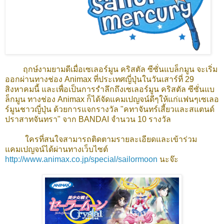
ฤกษ์งามยามดีเมื่อเซเลอร์มูน คริสตัล ซีซั่นแบล็กมูน จะเริ่ม
ออกผ่านทางช่อง Animax ที่ประเทศญี่ปุ่นในวันเสาร์ที่ 29
สิงหาคมนี้ และเพื่อเป็นการรำลึกถึงเซเลอร์มูน คริสตัล ซีซั่นแบ
ล็กมูน ทางช่อง Animax ก็ได้จัดแคมเปญจน์ดีๆให้แก่แฟนๆเซเลอ
ร์มูนชาวญี่ปุ่น ด้วยการแจกรางวัล "คทาจันทร์เสี้ยวและสแตนด์
ปราสาทจันทรา" จาก BANDAI จำนวน 10 รางวัล
ใครที่สนใจสามารถติดตามรายละเอียดและเข้าร่วม
แคมเปญจน์ได้ผ่านทางเว็บไซต์
http://www.animax.co.jp/special/sailormoon
นะจ๊ะ