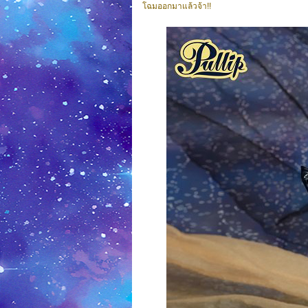
โฉมออกมาแล้วจ้า!!