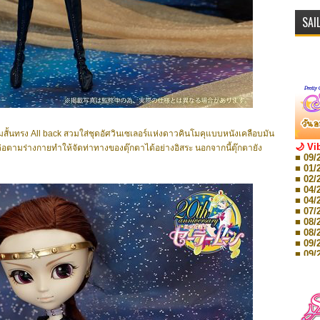
SAI
้นทรง All back สวมใส่ชุดอัศวินเซเลอร์แห่งดาวคินโมคุแบบหนังเคลือบมัน
🌙 Vi
ต่อตามร่างกายทำให้จัดท่าทางของตุ๊กตาได้อย่างอิสระ นอกจากนี้ตุ๊กตายัง
■ 09/
■ 01/
■ 02/
■ 04/
■ 04/
■ 07/
■ 08/
■ 08/
■ 09/
■ 09/
■ 10/
■ 10/
■ 08/
Storie
■ 09/
Storie