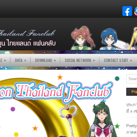
»
»
»
»
»
LE
DATA
DOWNLOAD
SOCIAL NETWORK
CONTACT STAFF
Po
ประกา
มี่ x 
Prett
ภาคค