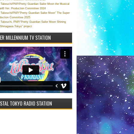
Takeuchi/PNP/Pretty Guardian Sailor Moon the Musical
a46 Ver. Production Committee 2024
Takeuchi/PNP/“Pretty Guardian Sailor Moon” The Super
oduction Committee 2025
Takeuchi, PNP/“Pretty Guardian Sailor Moon Shining
 Shinagawa Tokyo” project
VER MILLENNIUM TV STATION
STAL TOKYO RADIO STATION