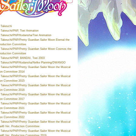
Takeuchi
Takeuchi/PNP, Toei Animation
Takeuchi/PNP/Kodansha/Toei Animation
Takeuchi/PNP/Pretty Guardian Sailor Moon Eternal the
roduction Committee
Takeuchi/PNP/Pretty Guardian Sailor Moon Cosmos the
roduction Committee
Takeuchi/PNP, BANDAI, Toei 2003
 Takeuchi/PNP/Kodansha/Nelke Planning/DWANGO
Takeuchi/PNP/Pretty Guardian Sailor Moon the Musical
ion Committee 2014
Takeuchi/PNP/Pretty Guardian Sailor Moon the Musical
ion Committee 2015
Takeuchi/PNP/Pretty Guardian Sailor Moon the Musical
ion Committee 2016
Takeuchi/PNP/Pretty Guardian Sailor Moon the Musical
ion Committee 2017
Takeuchi/PNP/Pretty Guardian Sailor Moon the Musical
ion Committee 2021
Takeuchi/PNP/Pretty Guardian Sailor Moon the Musical
ion Committee 2022
Takeuchi/PNP/Pretty Guardian Sailor Moon the Musical
a46 Ver. Production Committee
Takeuchi/PNP/Pretty Guardian Sailor Moon the Musical
a46 Ver. Production Committee 2019