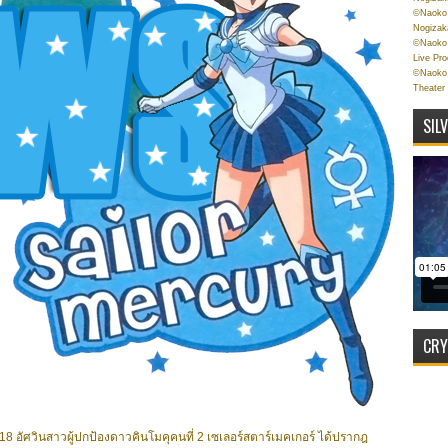
©Naoko 
Nogizak
©Naoko 
Live Pr
©Naoko 
Theater
SIL
CRY
18 อัศวินสาวผู้ปกป้องดาวคินโมคุคนที่ 2 เซเลอร์สตาร์เมคเกอร์ ได้ปรากฎ