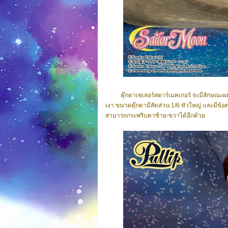
ตุ๊กตาเซเลอร์สตาร์เมคเกอร์ จะมีลักษณะผมสั
เงา ขนาดตุ๊กตามีสัดส่วน 1/6 หัวใหญ่ และมีข้อ
สามารถกระพริบตาซ้าย-ขวาได้อีกด้วย