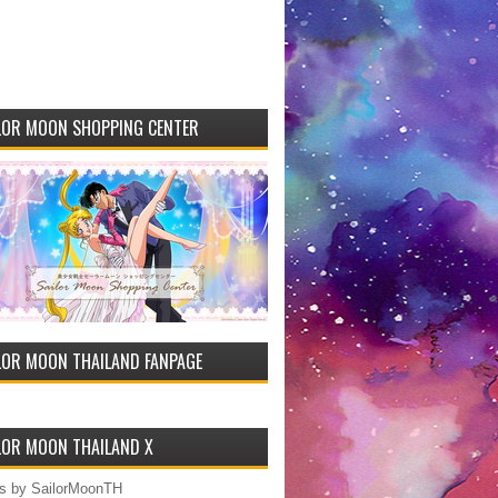
LOR MOON SHOPPING CENTER
LOR MOON THAILAND FANPAGE
LOR MOON THAILAND X
s by SailorMoonTH