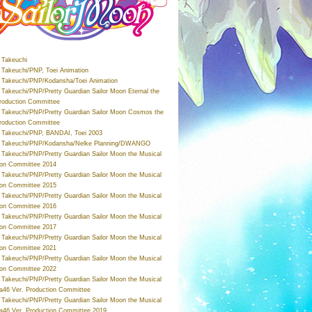
Takeuchi
Takeuchi/PNP, Toei Animation
Takeuchi/PNP/Kodansha/Toei Animation
Takeuchi/PNP/Pretty Guardian Sailor Moon Eternal the
roduction Committee
Takeuchi/PNP/Pretty Guardian Sailor Moon Cosmos the
roduction Committee
Takeuchi/PNP, BANDAI, Toei 2003
 Takeuchi/PNP/Kodansha/Nelke Planning/DWANGO
Takeuchi/PNP/Pretty Guardian Sailor Moon the Musical
ion Committee 2014
Takeuchi/PNP/Pretty Guardian Sailor Moon the Musical
ion Committee 2015
Takeuchi/PNP/Pretty Guardian Sailor Moon the Musical
ion Committee 2016
Takeuchi/PNP/Pretty Guardian Sailor Moon the Musical
ion Committee 2017
Takeuchi/PNP/Pretty Guardian Sailor Moon the Musical
ion Committee 2021
Takeuchi/PNP/Pretty Guardian Sailor Moon the Musical
ion Committee 2022
Takeuchi/PNP/Pretty Guardian Sailor Moon the Musical
a46 Ver. Production Committee
Takeuchi/PNP/Pretty Guardian Sailor Moon the Musical
a46 Ver. Production Committee 2019