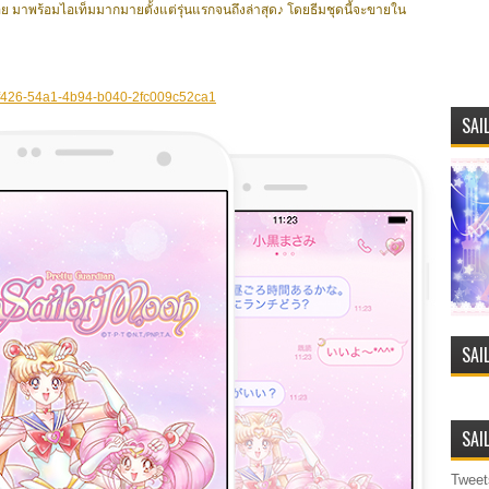
อย มาพร้อมไอเท็มมากมายตั้งแต่รุ่นแรกจนถึงล่าสุด♪ โดยธีมชุดนี้จะขายใน
b2f426-54a1-4b94-b040-2fc009c52ca1
SAI
SAI
SAI
Tweet