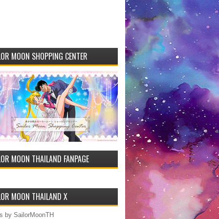
LOR MOON SHOPPING CENTER
LOR MOON THAILAND FANPAGE
LOR MOON THAILAND X
s by SailorMoonTH