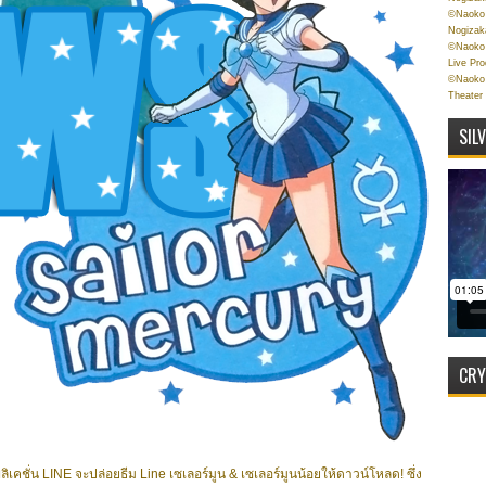
©Naoko 
Nogizak
©Naoko 
Live Pr
©Naoko 
Theater
SIL
CRY
ิเคชั่น LINE จะปล่อยธีม Line เซเลอร์มูน & เซเลอร์มูนน้อยให้ดาวน์โหลด! ซึ่ง