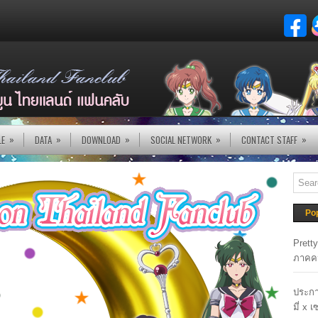
»
»
»
»
»
LE
DATA
DOWNLOAD
SOCIAL NETWORK
CONTACT STAFF
Po
Prett
ภาคค
ประกา
มี่ x 