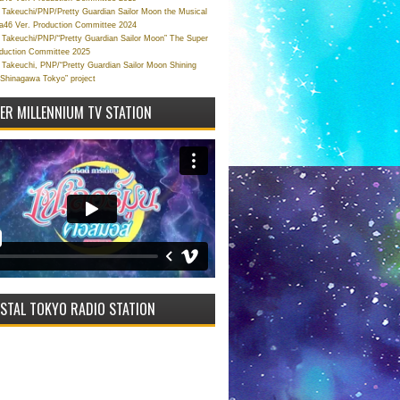
Takeuchi/PNP/Pretty Guardian Sailor Moon the Musical
a46 Ver. Production Committee 2024
Takeuchi/PNP/“Pretty Guardian Sailor Moon” The Super
oduction Committee 2025
Takeuchi, PNP/“Pretty Guardian Sailor Moon Shining
 Shinagawa Tokyo” project
VER MILLENNIUM TV STATION
STAL TOKYO RADIO STATION