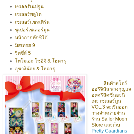
เซเลอร์เนปจูน
เซเลอร์พลูโต
เซเลอร์แซทเทิร์น
ซูเปอร์เซเลอร์มูน
หน้ากากทักซิโด้
มิสเทรส 9
วิทชี่ส์ 5
โทโมเอะ โซอิจิ & โฮตารุ
อุซางิน้อย & โฮตารุ
สินค้าสโตร์
ออริจินัล พวงกุญแจ
อะคริลิคซีนอะนิ
เมะ เซเลอร์มูน
VOL.3 จะเริ่มออก
วางจำหน่ายผ่าน
ร้าน Sailor Moon
Store และเว็บ
Pretty Guardians