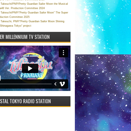
Takeuchi/PNP/Pretty Guardian Sailor Moon the Musical
a46 Ver. Production Committee 2024
Takeuchi/PNP/“Pretty Guardian Sailor Moon” The Super
oduction Committee 2025
Takeuchi, PNP/“Pretty Guardian Sailor Moon Shining
 Shinagawa Tokyo” project
VER MILLENNIUM TV STATION
STAL TOKYO RADIO STATION