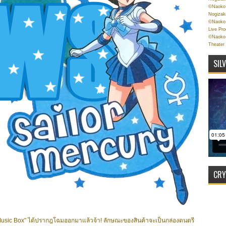
©Naoko 
Nogizak
©Naoko 
Live Pr
©Naoko 
Theater
SIL
CRY
ic Box" ได้ปรากฎโฉมออกมาแล้วจ้า! ลักษณะของสินค้าจะเป็นกล่องดนตรี