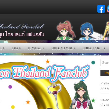
»
»
»
»
»
LE
DATA
DOWNLOAD
SOCIAL NETWORK
CONTACT STAFF
Po
Prett
ภาคค
ประกา
มี่ x 