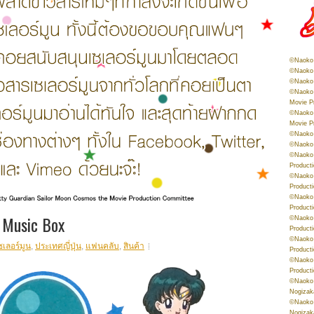
©Naoko 
©Naoko 
©Naoko 
©Naoko 
Movie P
©Naoko 
Movie P
©Naoko 
©Naoko
©Naoko 
Product
©Naoko 
Product
©Naoko 
Product
 Music Box
©Naoko 
Product
©Naoko 
ซเลอร์มูน
,
ประเทศญี่ปุ่น
,
แฟนคลับ
,
สินค้า
Product
©Naoko 
Product
©Naoko 
Nogizak
©Naoko 
Nogizak