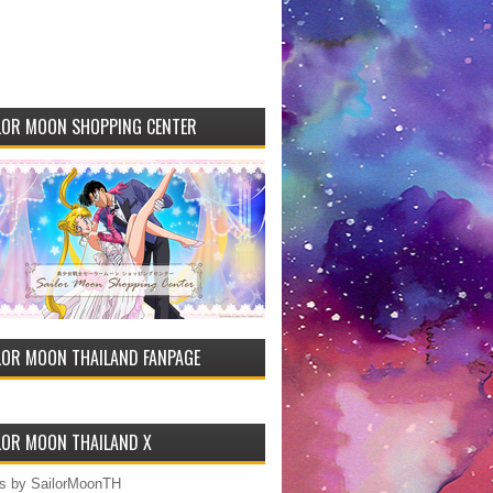
LOR MOON SHOPPING CENTER
LOR MOON THAILAND FANPAGE
LOR MOON THAILAND X
s by SailorMoonTH