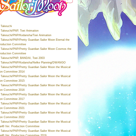
Takeuchi
Takeuchi/PNP, Toei Animation
Takeuchi/PNP/Kodansha/Toei Animation
Takeuchi/PNP/Pretty Guardian Sailor Moon Eternal the
roduction Committee
Takeuchi/PNP/Pretty Guardian Sailor Moon Cosmos the
roduction Committee
Takeuchi/PNP, BANDAI, Toei 2003
 Takeuchi/PNP/Kodansha/Nelke Planning/DWANGO
Takeuchi/PNP/Pretty Guardian Sailor Moon the Musical
ion Committee 2014
Takeuchi/PNP/Pretty Guardian Sailor Moon the Musical
ion Committee 2015
Takeuchi/PNP/Pretty Guardian Sailor Moon the Musical
ion Committee 2016
Takeuchi/PNP/Pretty Guardian Sailor Moon the Musical
ion Committee 2017
Takeuchi/PNP/Pretty Guardian Sailor Moon the Musical
ion Committee 2021
Takeuchi/PNP/Pretty Guardian Sailor Moon the Musical
ion Committee 2022
Takeuchi/PNP/Pretty Guardian Sailor Moon the Musical
a46 Ver. Production Committee
Takeuchi/PNP/Pretty Guardian Sailor Moon the Musical
a46 Ver. Production Committee 2019