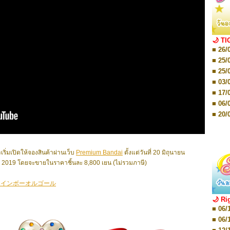
■ 01/
Editio
■ 01/
Editio
■ 03/
🌙 TI
Editio
■ 26/
■ 03/
Editio
■ 25/
■ 07/
■ 25/
Editio
■ 03/
■ 07/
Editio
■ 17/
■ 11/
■ 06/
Editio
■ 01/
■ 20/
Editio
■ 20/
■ 03/
■ 29/
Editio
■ 04/
■ 29/
Editio
มเปิดให้จองสินค้าผ่านเว็บ
Premium Bandai
ตั้งแต่วันที่ 20 มิถุนายน
■ 10/
■ TBA
ม 2019 โดยจะขายในราคาชิ้นละ 8,800 เยน (ไม่รวมภาษี)
■ TBA
■ 10/
■ 17/
レインボーオルゴール
■ 26/
🌙 Ri
■ 08/
■ 06/
■ 19/
■ 06/
■ 08/