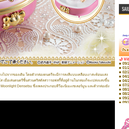
SAI
🌙 Vi
■ 09/
■ 01/
■ 02/
่างไปจากของเดิม โดยตัวกล่องดนตรีจะมีการลงสีแบบเคลือบเงาสะท้อนแสง
■ 04/
มื่อเล่นดนตรีชิ้นส่วนคริสตัล
สวารอฟสกี้ที่อยู่ด้านในกล่องก็จะเปล่งแสงขึ้น
■ 04/
■ 07/
Moonlight Densetsu ซึ่งเพลงประกอบทีวีอะนิเมะเซเลอร์มูน และตัวกล่องยัง
■ 08/
■ 08/
■ 09/
■ 09/
■ 10/
■ 10/
■ 08/
Storie
■ 09/
Storie