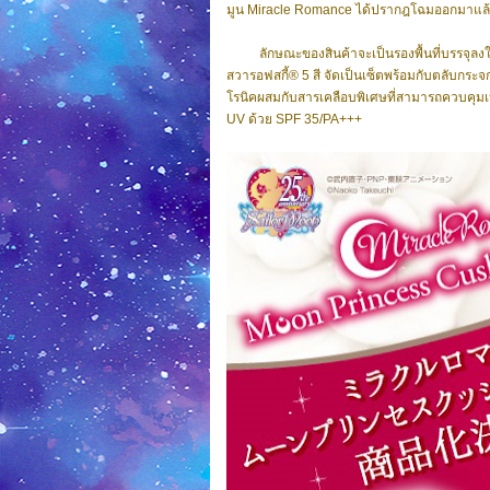
มูน Miracle Romance ได้ปรากฎโฉมออกมาแล้ว
ลักษณะของสินค้าจะเป็นรองพื้นที่บรรจุลง
สวารอฟสกี้® 5 สี จัดเป็นเซ็ตพร้อมกับตลับกระจกด
โรนิคผสมกับสารเคลือบพิเศษที่สามารถควบคุมเ
UV ด้วย SPF 35/PA+++