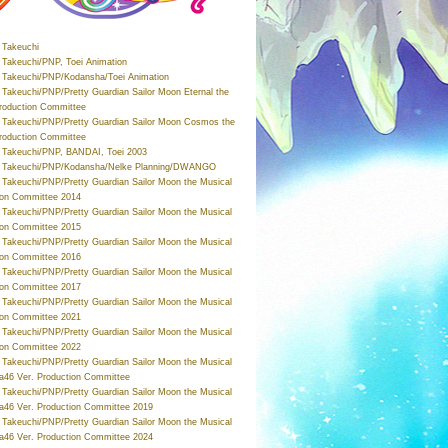
Takeuchi
Takeuchi/PNP, Toei Animation
Takeuchi/PNP/Kodansha/Toei Animation
Takeuchi/PNP/Pretty Guardian Sailor Moon Eternal the
roduction Committee
Takeuchi/PNP/Pretty Guardian Sailor Moon Cosmos the
roduction Committee
Takeuchi/PNP, BANDAI, Toei 2003
 Takeuchi/PNP/Kodansha/Nelke Planning/DWANGO
Takeuchi/PNP/Pretty Guardian Sailor Moon the Musical
ion Committee 2014
Takeuchi/PNP/Pretty Guardian Sailor Moon the Musical
ion Committee 2015
Takeuchi/PNP/Pretty Guardian Sailor Moon the Musical
ion Committee 2016
Takeuchi/PNP/Pretty Guardian Sailor Moon the Musical
ion Committee 2017
Takeuchi/PNP/Pretty Guardian Sailor Moon the Musical
ion Committee 2021
Takeuchi/PNP/Pretty Guardian Sailor Moon the Musical
ion Committee 2022
Takeuchi/PNP/Pretty Guardian Sailor Moon the Musical
a46 Ver. Production Committee
Takeuchi/PNP/Pretty Guardian Sailor Moon the Musical
a46 Ver. Production Committee 2019
Takeuchi/PNP/Pretty Guardian Sailor Moon the Musical
a46 Ver. Production Committee 2024