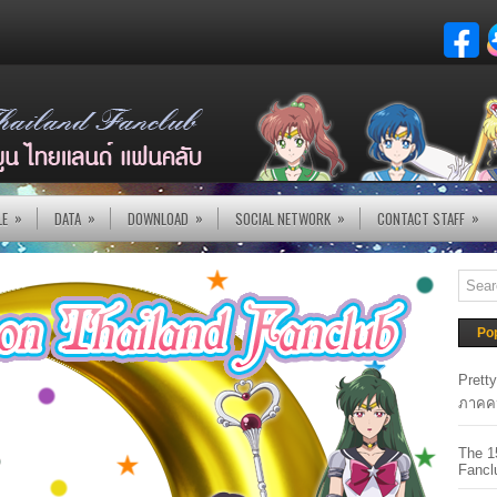
»
»
»
»
»
LE
DATA
DOWNLOAD
SOCIAL NETWORK
CONTACT STAFF
Po
Prett
ภาคค
The 1
Fancl