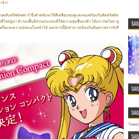
จ้า!
ในตลับคริสตัลสตาร์ ซึ่งตัวตลับจะใช้สีเคลือบชมพูและทองพร้อมกับติดคริสตัล
ีไซน์ลูน่า ตัวรองพื้นมีส่วนประกอบที่ให้ความชุ่มชื่นแก่ผิว ได้แก่ กรดไฮยาลู
SAI
หงื่อและความมันบนใบหน้าได้ นอกจากนี้ยังสามารถป้องกันอันตรายจากรังสี
SAI
SAI
Tweet
SAI