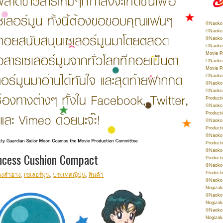
©Naoko 
©Naoko 
©Naoko 
©Naoko 
Movie P
©Naoko 
Movie P
©Naoko 
©Naoko
©Naoko 
Product
©Naoko 
Product
©Naoko 
Product
©Naoko 
Product
©Naoko 
ncess Cushion Compact
Product
©Naoko 
Product
่องสำอาง
,
เซเลอร์มูน
,
ประเทศญี่ปุ่น
,
สินค้า
©Naoko 
Nogizak
©Naoko 
Nogizak
©Naoko 
Nogizak