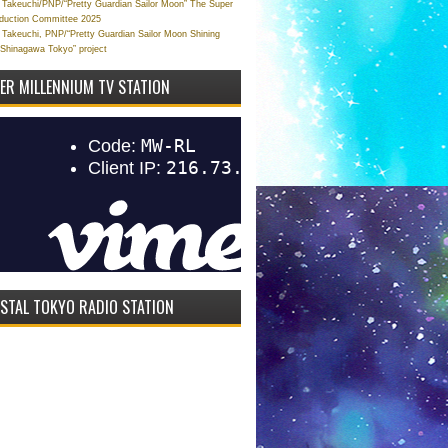
Takeuchi/PNP/“Pretty Guardian Sailor Moon” The Super
oduction Committee 2025
Takeuchi, PNP/“Pretty Guardian Sailor Moon Shining
 Shinagawa Tokyo” project
VER MILLENNIUM TV STATION
STAL TOKYO RADIO STATION