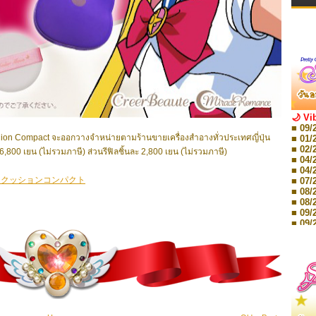
🌙 Vi
■ 09/
ion Compact
จะออกวางจำหน่ายตามร้านขายเครื่องสำอางทั่วประเทศญี่ปุ่น
■ 01/
■ 02/
00 เยน (ไม่รวมภาษี) ส่วนรีฟิลชิ้นละ 2,800 เยน (ไม่รวมภาษี)
■ 04/
■ 04/
スクッションコンパクト
■ 07/
■ 08/
■ 08/
■ 09/
■ 09/
■ 10/
■ 10/
■ 08/
Storie
■ 09/
Storie
■ 01/
Editio