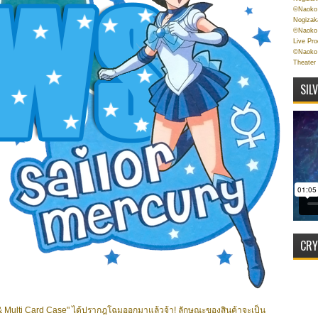
©Naoko 
Nogizak
©Naoko 
Live Pr
©Naoko 
Theater
SIL
CRY
 & Multi Card Case" ได้ปรากฎโฉมออกมาแล้วจ้า! ลักษณะของสินค้าจะเป็น