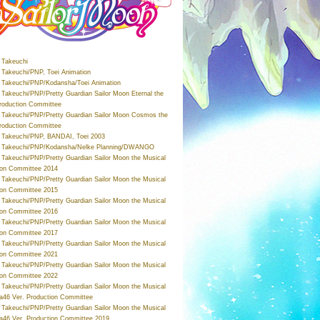
Takeuchi
Takeuchi/PNP, Toei Animation
Takeuchi/PNP/Kodansha/Toei Animation
Takeuchi/PNP/Pretty Guardian Sailor Moon Eternal the
roduction Committee
Takeuchi/PNP/Pretty Guardian Sailor Moon Cosmos the
roduction Committee
Takeuchi/PNP, BANDAI, Toei 2003
 Takeuchi/PNP/Kodansha/Nelke Planning/DWANGO
Takeuchi/PNP/Pretty Guardian Sailor Moon the Musical
ion Committee 2014
Takeuchi/PNP/Pretty Guardian Sailor Moon the Musical
ion Committee 2015
Takeuchi/PNP/Pretty Guardian Sailor Moon the Musical
ion Committee 2016
Takeuchi/PNP/Pretty Guardian Sailor Moon the Musical
ion Committee 2017
Takeuchi/PNP/Pretty Guardian Sailor Moon the Musical
ion Committee 2021
Takeuchi/PNP/Pretty Guardian Sailor Moon the Musical
ion Committee 2022
Takeuchi/PNP/Pretty Guardian Sailor Moon the Musical
a46 Ver. Production Committee
Takeuchi/PNP/Pretty Guardian Sailor Moon the Musical
a46 Ver. Production Committee 2019