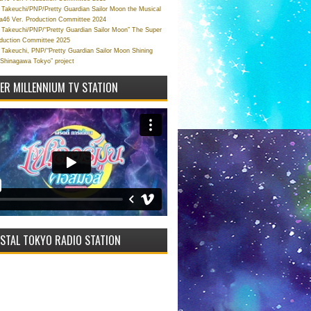
Takeuchi/PNP/Pretty Guardian Sailor Moon the Musical
a46 Ver. Production Committee 2024
Takeuchi/PNP/“Pretty Guardian Sailor Moon” The Super
oduction Committee 2025
Takeuchi, PNP/“Pretty Guardian Sailor Moon Shining
 Shinagawa Tokyo” project
VER MILLENNIUM TV STATION
STAL TOKYO RADIO STATION