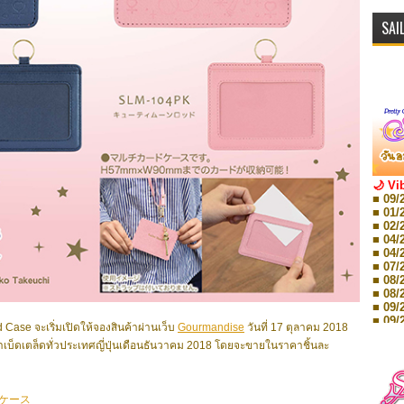
SAI
🌙 Vi
■ 09/
■ 01/
■ 02/
■ 04/
■ 04/
■ 07/
■ 08/
■ 08/
■ 09/
■ 09/
Case จะเริ่มเปิดให้จองสินค้าผ่านเว็บ
Gourmandise
วันที่ 17 ตุลาคม 2018
■ 10/
บ็ดเตล็ดทั่วประเทศญี่ปุ่นเดือนธันวาคม 2018 โดยจะขายในราคาชิ้นละ
■ 10/
■ 08/
Storie
■ 09/
ケース
Storie