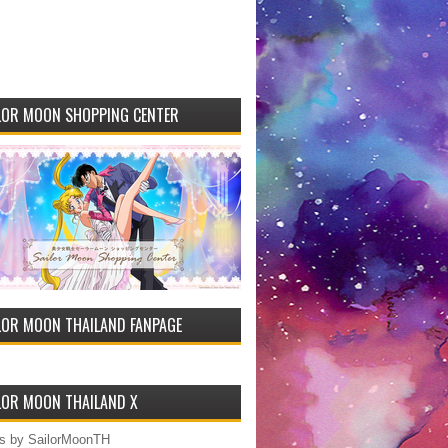
LOR MOON SHOPPING CENTER
LOR MOON THAILAND FANPAGE
LOR MOON THAILAND X
s by SailorMoonTH