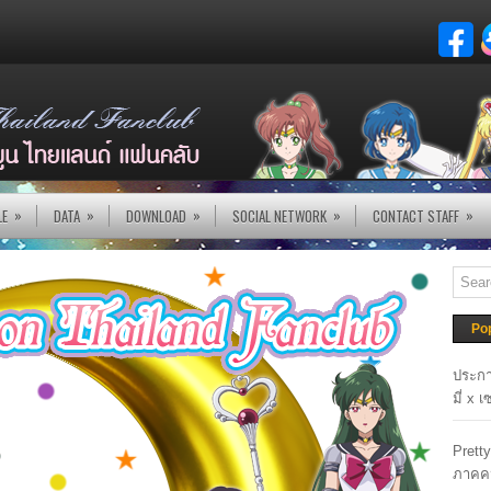
»
»
»
»
»
LE
DATA
DOWNLOAD
SOCIAL NETWORK
CONTACT STAFF
Po
ประกา
มี่ x 
Prett
ภาคค