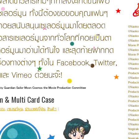
©Naoko 
©Naoko 
©Naoko 
©Naoko 
Movie P
©Naoko 
Movie P
©Naoko 
©Naoko
©Naoko 
Product
©Naoko 
Product
©Naoko 
Product
 & Multi Card Case
©Naoko 
Product
©Naoko 
าถะ
,
เซเลอร์มูน
,
ประเทศญี่ปุ่น
,
สินค้า
Product
©Naoko 
Product
©Naoko 
Nogizak
©Naoko 
Nogizak