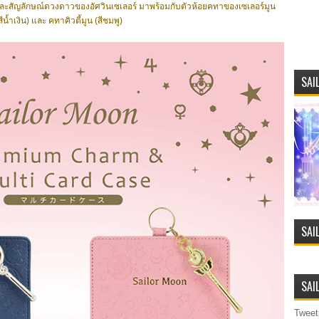
มและสัญลักษณ์ดวงดาวของอัศวินเซเลอร์ มาพร้อมกับตัวห้อยคทาของเซเลอร์มูน
น้ำเงิน) และ คทาคิวตี้มูน (สีชมพู)
SAI
SAI
SAI
Tweet