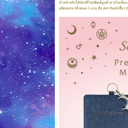
ป้ายสำหรับใส่บัตรดีไซน์พิมพ์นูนต่ำลายไอเท็
ผลิตออกมาทั้งหมด 2 แบบ คือ คทาจันทร์เสี้ยว (สี