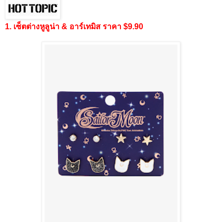
1. เซ็ตต่างหูลูน่า & อาร์เทมิส ราคา $9.90