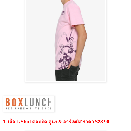
1. เสื้อ T-Shirt คอมมิค ลูน่า & อาร์เทมิส ราคา $28.90