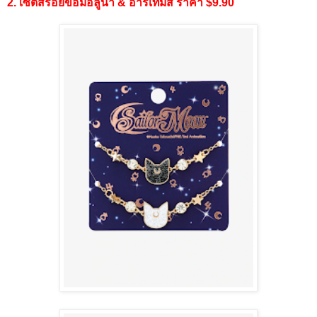
2. เซ็ตสร้อยข้อมือลูน่า & อาร์เทมิส ราคา $9.90