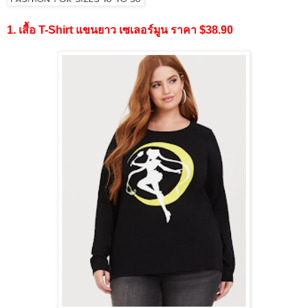
1. เสื้อ T-Shirt แขนยาว เซเลอร์มูน ราคา $38.90