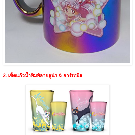
2. เซ็ตแก้วน้ำพิมพ์ลายลูน่า & อาร์เทมิส