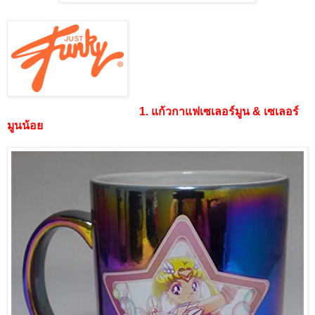
1. แก้วกาแฟเซเลอร์มูน & เซเลอร์
มูนน้อย