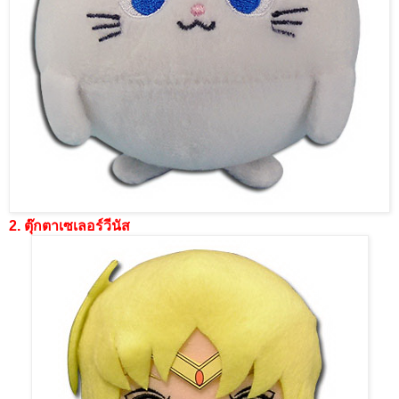
2. ตุ๊กตาเซเลอร์วีนัส